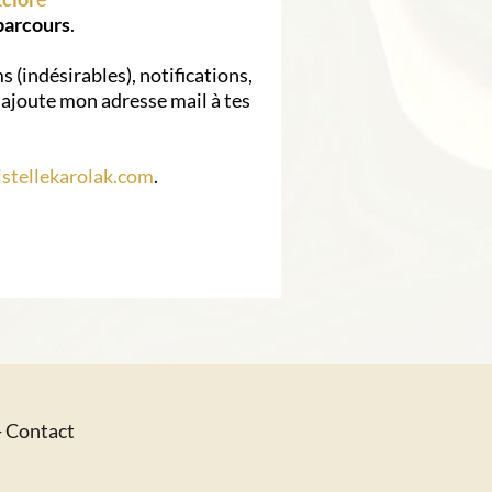
parcours
.
s (indésirables), notifications,
ajoute mon adresse mail à tes
stellekarolak.com
.
-
Contact