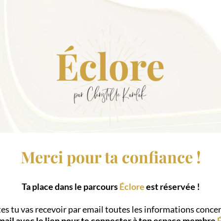
Merci pour ta confiance !
Ta place dans le parcours
Éclore
est réservée !
 tu vas recevoir par email toutes les informations concer
ail avec le lien pour te connecter à ton espace membre
É