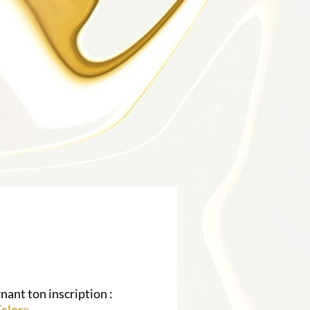
nant ton inscription :
clor
e