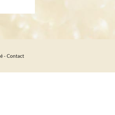
té
-
Contact