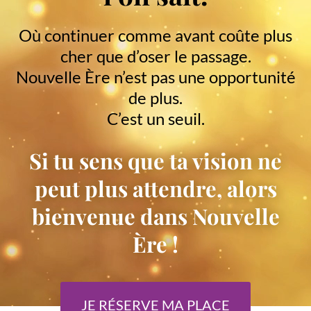
Où continuer comme avant coûte plus
cher que d’oser le passage.
Nouvelle Ère n’est pas une opportunité
de plus.
C’est un seuil.
Si tu sens que ta vision ne
peut plus attendre, alors
bienvenue dans Nouvelle
Ère !
JE RÉSERVE MA PLACE