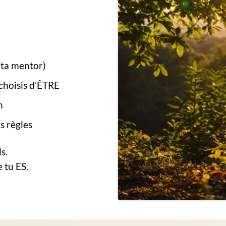
 ta mentor)
 choisis d’ÊTRE
n
s règles
s.
 tu ES.