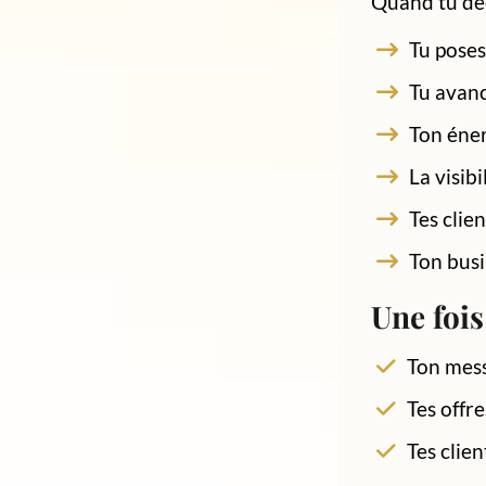
Quand tu déc
Tu poses
Tu avanc
Ton éner
La visibi
Tes clie
Ton bus
Une fois
Ton mess
Tes offr
Tes clie